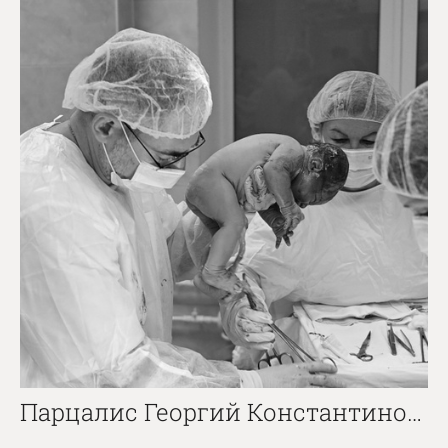
Парцалис Георгий Константинович / МД Лахта